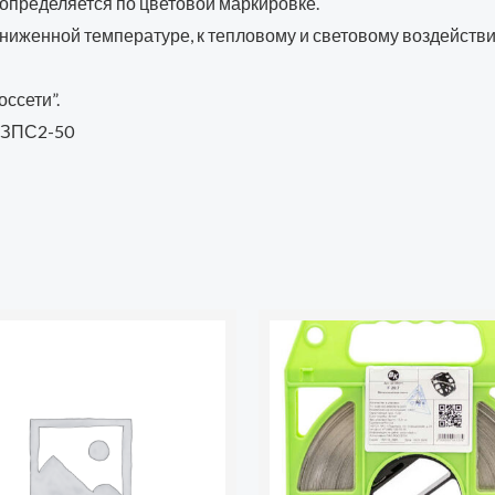
 определяется по цветовой маркировке.
ониженной температуре, к тепловому и световому воздейств
ссети”.
: ЗПС2-50
Количество
товара
Лента
бандажная
F20.7-
201