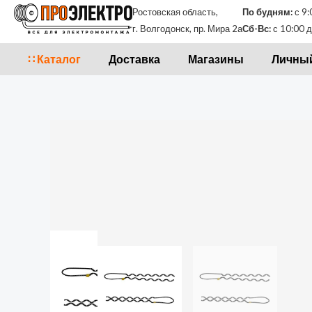
Перейти
Ростовская область,
По будням:
с 9:
к
г. Волгодонск, пр. Мира 2а
Сб-Вс:
с 10:00 д
содержимому
∷ Каталог
Доставка
Магазины
Личный