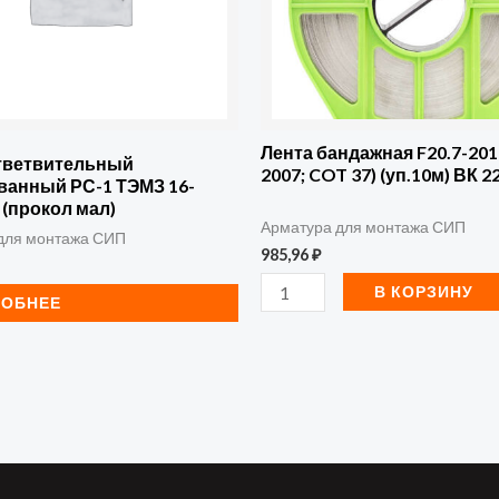
(F
207
F
2007;
COT
Лента бандажная F20.7-201 
тветвительный
2007; COT 37) (уп.10м) ВК 
37)
ванный РС-1 ТЭМЗ 16-
0 (прокол мал)
(уп.10м)
Арматура для монтажа СИП
для монтажа СИП
ВК
985,96
₽
22100081
В КОРЗИНУ
РОБНЕЕ