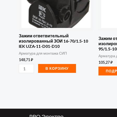
16-
70/1.5-
10
IEK
UZA-
Зажим ответвительный
Зажим о
изолированный ЗОИ 16-70/1.5-10
11-
изолиро
IEK UZA-11-D01-D10
95/1.5-1
D01-
Арматура для монтажа СИП
Арматура 
D10
148,71
₽
105,27
₽
В КОРЗИНУ
ПОД
PRO Электро