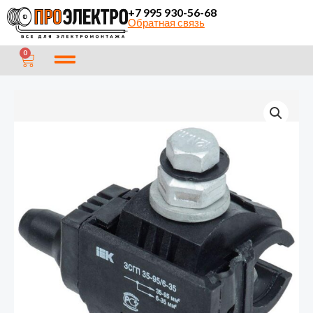
Перейти
+7 995 930-56-68
Обратная связь
к
содержимому
CART
0