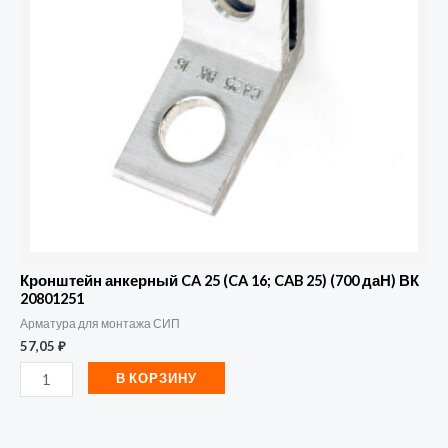
25
(CA
16;
CAB
25)
(700
даН)
ВК
20801251
Кронштейн анкерный CA 25 (CA 16; CAB 25) (700 даН) ВК
20801251
Арматура для монтажа СИП
57,05
₽
В КОРЗИНУ