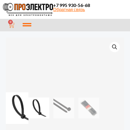
Перейти
+7 995 930-56-68
Обратная связь
к
содержимому
CART
0