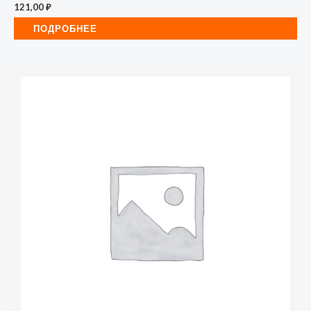
121,00
₽
ПОДРОБНЕЕ
Количество
товара
Хомут
нейлоновый
General
GNC-
48-
250-
B,
4.8х250
мм,
100
шт,черный,