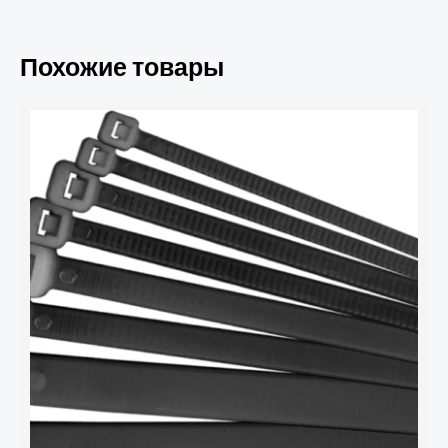
Похожие товары
Количество
товара
Хомут
кабельный
71
337
NCT-
036-
200-
100/BL
3.6х200
нейл.
черн.