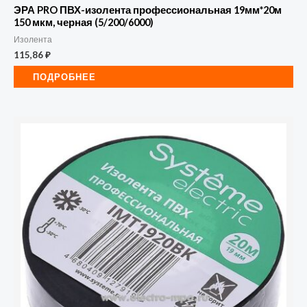
ЭРА PRO ПВХ-изолента профессиональная 19мм*20м
150 мкм, черная (5/200/6000)
Изолента
115,86
₽
ПОДРОБНЕЕ
Количество
товара
Изолента
ПВХ
0.13х19мм
(рул.20м)
черн.
SE
IMT1920BK