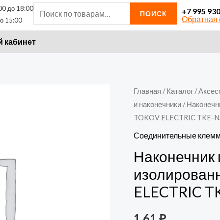
00 до 18:00
Искать:
+7 995 93
ПОИСК
Обратная 
о 15:00
 кабинет
Главная
/
Каталог
/
Аксес
и наконечники
/ Наконечн
TOKOV ELECTRIC TKE-NS
Соединительные клемм
Наконечник
изолирован
ELECTRIC TK
1,61
₽