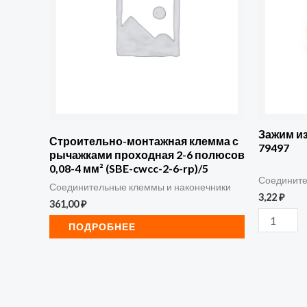
СИЗ-3
КВТ
79497
Зажим и
Строительно-монтажная клемма с
79497
рычажками проходная 2-6 полюсов
0,08-4 мм² (SBE-cwcc-2-6-rp)/5
Соедините
Соединительные клеммы и наконечники
3,22
₽
361,00
₽
ПОДРОБНЕЕ