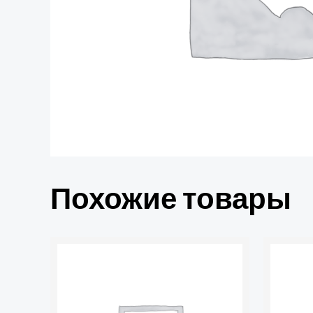
Похожие товары
Количест
товара
Зажим
изолиру