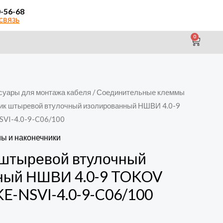
0-56-68
связь
0
CAR
суары для монтажа кабеля
/
Соединительные клеммы
ик штыревой втулочный изолированный НШВИ 4.0-9
VI-4.0-9-C06/100
ы и наконечники
 штыревой втулочный
ный НШВИ 4.0-9 TOKOV
E-NSVI-4.0-9-C06/100