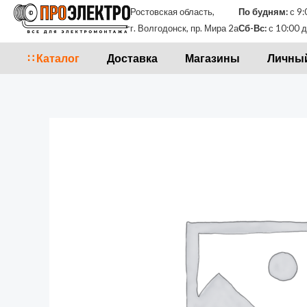
Перейти
Ростовская область,
По будням:
с 9:
к
г. Волгодонск, пр. Мира 2а
Сб-Вс:
с 10:00 д
содержимому
∷ Каталог
Доставка
Магазины
Личный