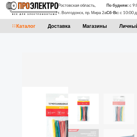
Перейти
Ростовская область,
По будням:
с 9:
к
г. Волгодонск, пр. Мира 2а
Сб-Вс:
с 10:00 д
содержимому
∷ Каталог
Доставка
Магазины
Личный