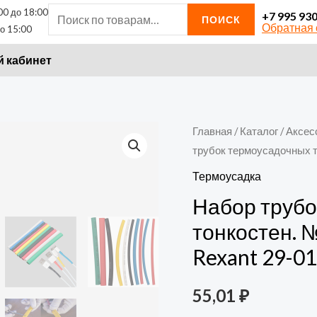
00 до 18:00
Искать:
+7 995 93
ПОИСК
Обратная 
о 15:00
 кабинет
Количество
Главная
/
Каталог
/
Аксес
трубок термоусадочных т
товара
Набор
Термоусадка
трубок
Набор трубо
термоусадочных
тонкостен. 
тонкостен.
Rexant 29-0
№1
(АВТО)
55,01
₽
разноцвет.
Rexant