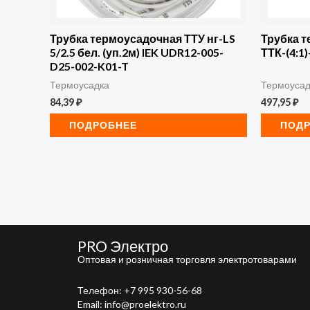
Трубка термоусадочная ТТУ нг-LS
Трубка 
5/2.5 бел. (уп.2м) IEK UDR12-005-
ТТК-(4:1)
D25-002-K01-T
Термоусадка
Термоусад
84,39
₽
497,95
₽
ПОДРОБНЕЕ
ПОД
PRO Электро
Оптовая и розничная торговля электротоварами
Телефон:
+7 995 930-56-68
Email: info@proelektro.ru