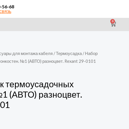
0-56-68
связь
0
CAR
суары для монтажа кабеля
/
Термоусадка
/ Набор
онкостен. №1 (АВТО) разноцвет. Rexant 29-0101
к термоусадочных
№1 (АВТО) разноцвет.
101