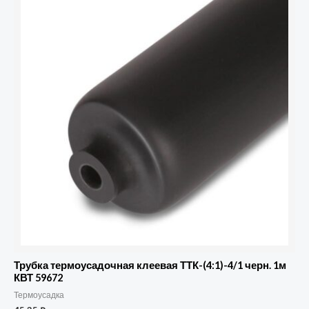
Трубка
термоусадочная
клеевая
ТТК-
(4:1)-4/1
черн.
1м
КВТ
59672
Трубка термоусадочная клеевая ТТК-(4:1)-4/1 черн. 1м
КВТ 59672
Термоусадка