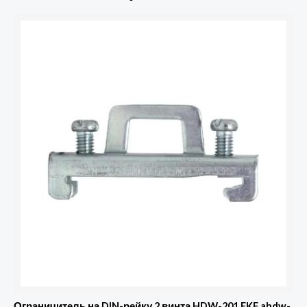
Ограничитель на DIN-рейку 2 винта HDW-201 EKF ahdw-