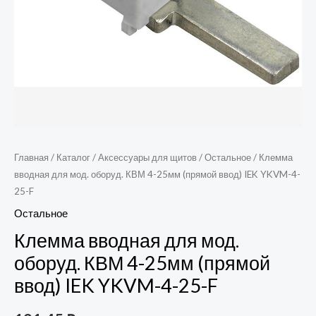
IEK
YKVM-
4-
25-
F
Главная
/
Каталог
/
Аксессуары для щитов
/
Остальное
/ Клемма
вводная для мод. оборуд. КВМ 4-25мм (прямой ввод) IEK YKVM-4-
25-F
Остальное
Клемма вводная для мод.
оборуд. КВМ 4-25мм (прямой
ввод) IEK YKVM-4-25-F