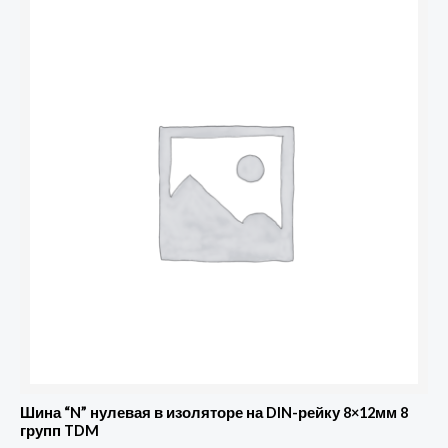
Шина “N” нулевая в изоляторе на DIN-рейку 8×12мм 8
групп TDM