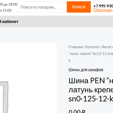
00 до 18:00
Искать:
+7 995 93
ПОИСК
Обратная 
о 15:00
 кабинет
Главная
/
Каталог
/
Аксес
“ноль-земля” 8х12 12 от
k
Шины для шкафов
Шина PEN “н
латунь креп
sn0-125-12-
0,00
₽