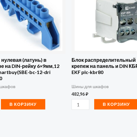
КРОСС
крепеж
на
е
панель
и
DIN
КБР-80А
 нулевая (латунь) в
Блок распределительный
е на DIN-рейку 6×9мм,12
крепеж на панель и DIN КБ
EKF
martbuy(SBE-bc-12-dri
EKF plc-kbr80
plc-
0
(SBE-
kbr80
 шкафов
Шины для шкафов
482,96
₽
В КОРЗИНУ
В КОРЗИНУ
0