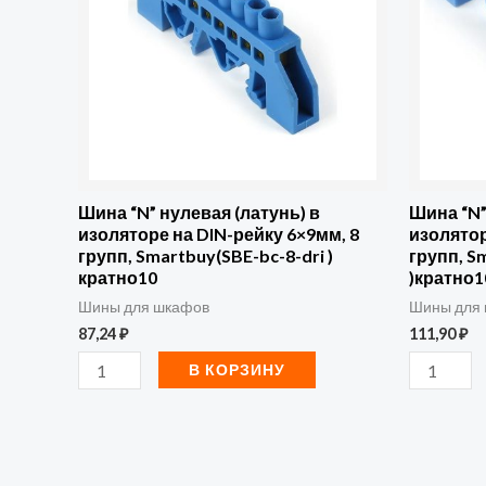
нулевая
нулевая
(латунь)
(латунь)
в
в
изоляторе
изолятор
на
на
DIN-
DIN-
рейку
рейку
Шина “N” нулевая (латунь) в
Шина “N”
изоляторе на DIN-рейку 6×9мм, 8
изолятор
6x9мм,
6x9мм,12
групп, Smartbuy(SBE-bc-8-dri )
групп, S
8
групп,
кратно10
)кратно1
групп,
Smartbuy
Шины для шкафов
Шины для
87,24
₽
111,90
₽
Smartbuy(SBE-
bc-
bc-
12-
В КОРЗИНУ
8-
dri
dri
)кратно1
)