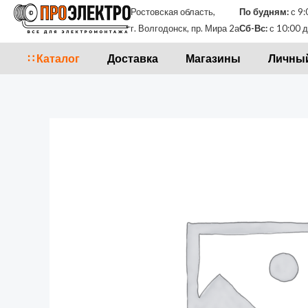
Перейти
Ростовская область,
По будням:
с 9:
к
г. Волгодонск, пр. Мира 2а
Сб-Вс:
с 10:00 д
содержимому
∷ Каталог
Доставка
Магазины
Личный