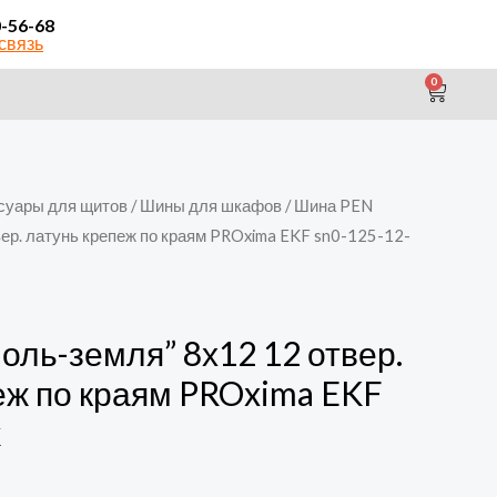
0-56-68
связь
0
CAR
суары для щитов
/
Шины для шкафов
/ Шина PEN
вер. латунь крепеж по краям PROxima EKF sn0-125-12-
оль-земля” 8х12 12 отвер.
еж по краям PROxima EKF
k