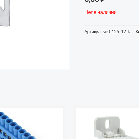
Нет в наличии
Артикул:
sn0-125-12-k
К
во
Количество
товара
Блок
распределительный