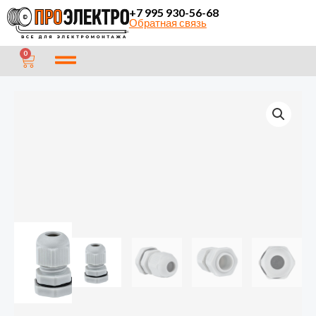
Перейти
+7 995 930-56-68
Обратная связь
к
содержимому
CART
0
Количество
товара
Сальник
PG9
IP54
EKF
plc-
pg-
9