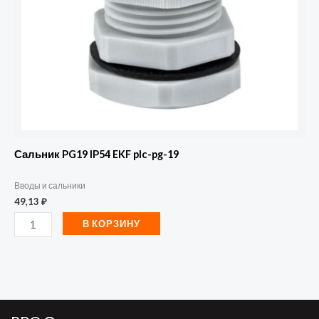
19
Сальник PG19 IP54 EKF plc-pg-19
Вводы и сальники
49,13
₽
В КОРЗИНУ