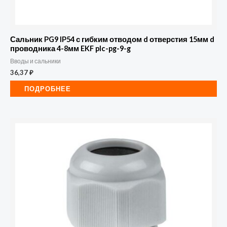
Сальник PG9 IP54 с гибким отводом d отверстия 15мм d
проводника 4-8мм EKF plc-pg-9-g
Вводы и сальники
36,37
₽
ПОДРОБНЕЕ
Количество
товара
Сальник
PG19
IP54
EKF
plc-
pg-