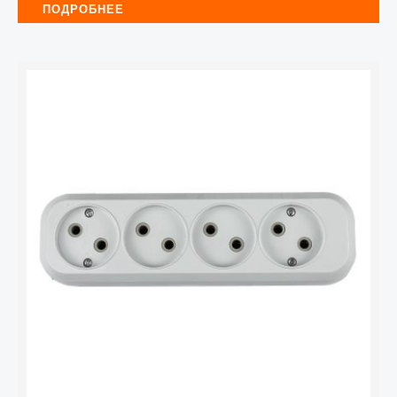
ПОДРОБНЕЕ
Количество
товара
Колодка
У-4-
GRAND
4-
м
б/
з
5040
ASD
/
IN
HOME