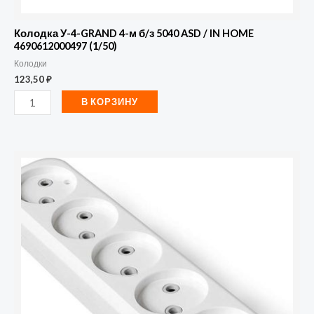
4690612000497
(1/50)
Колодка У-4-GRAND 4-м б/з 5040 ASD / IN HOME
4690612000497 (1/50)
Колодки
123,50
₽
В КОРЗИНУ
Количество
товара
Колодка
удлинителя
5-
м
без
заземл.
АБС-