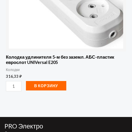
пластик
еврослот
UNIVersal
E205
Колодка удлинителя 5-м без заземл. АБС-пластик
еврослот UNIVersal E205
Колодки
316,33
₽
В КОРЗИНУ
PRO Электро