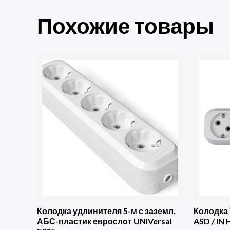
Похожие товары
Количество
Количест
товара
товара
Колодка
Колодка
удлинителя
У-4-
5-
GRAND
м
4-
с
м
заземл.
б/
АБС-
з
пластик
5040
еврослот
ASD
Колодка удлинителя 5-м с заземл.
Колодка 
АБС-пластик еврослот UNIVersal
ASD / IN
UNIVersal
/