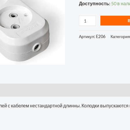
Доступность:
50 в нал
еврослот
UNIVersal
E206
(1/60)
Артикул:
E206
Категория
лей с кабелем нестандартной длинны. Колодки выпускаются 