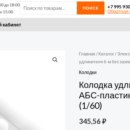
00 до 18:00
Искать:
+7 995 93
ПОИСК
Обратная 
о 15:00
 кабинет
Количество
Главная
/
Каталог
/
Элект
удлинителя 6-м без зазем
товара
Колодка
Колодки
удлинителя
Колодка удл
6-
АБС-пластик
м
(1/60)
без
заземл.
345,56
₽
АБС-
пластик