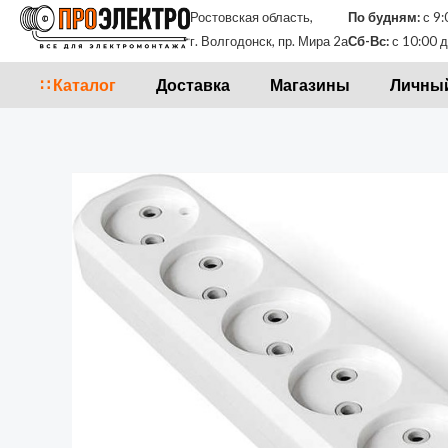
Перейти
Ростовская область,
По будням:
с 9:
к
г. Волгодонск, пр. Мира 2а
Сб-Вс:
с 10:00 д
содержимому
∷ Каталог
Доставка
Магазины
Личный