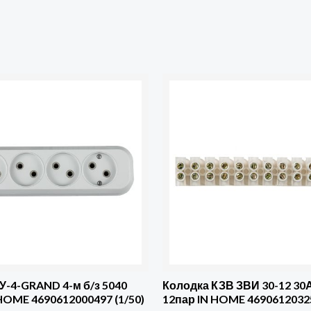
во
Количество
товара
Колодка
КЗВ
ЗВИ
30-
12
30А
6-
16мм
12пар
У-4-GRAND 4-м б/з 5040
Колодка КЗВ ЗВИ 30-12 30
 HOME 4690612000497 (1/50)
12пар IN HOME 4690612032
IN