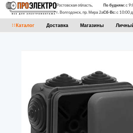
Перейти
Ростовская область,
По будням:
с 9:
к
г. Волгодонск, пр. Мира 2а
Сб-Вс:
с 10:00 д
содержимому
∷ Каталог
Доставка
Магазины
Личный