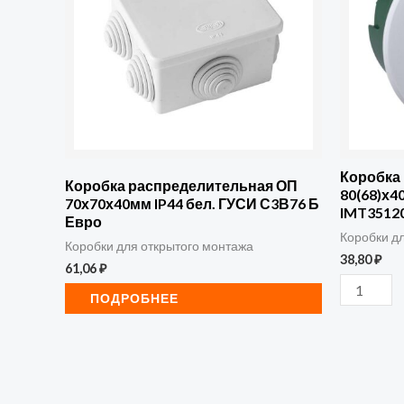
СП
80(68)х4
для
сплошн.
стен
SE
IMT3512
Коробка
Коробка распределительная ОП
80(68)х4
70х70х40мм IP44 бел. ГУСИ С3В76 Б
IMT3512
Евро
Коробки д
Коробки для открытого монтажа
38,80
₽
61,06
₽
ПОДРОБНЕЕ