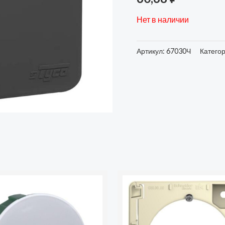
Нет в наличии
Артикул:
67030Ч
Катего
во
лительная