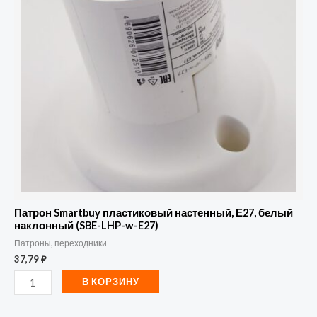
настенный,
Е27,
белый
наклонный
(SBE-
LHP-
w-
E27)
Патрон Smartbuy пластиковый настенный, Е27, белый
наклонный (SBE-LHP-w-E27)
Патроны, переходники
37,79
₽
В КОРЗИНУ