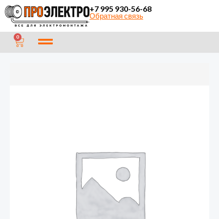
Перейти
+7 995 930-56-68
Обратная связь
к
содержимому
CART
0
Количество
товара
Тройник
TOKER
3Т1
с/
з
бел
(1/50)