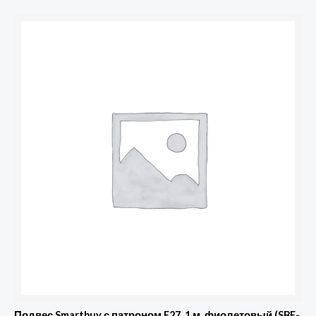
Подвес Smartbuy с патроном E27, 1 м, фиолетовый (SBE-