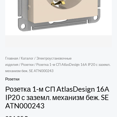
беж.
SE
ATN000243
Главная
/
Каталог
/
Электроустановочные
изделия
/
Розетки
/ Розетка 1-м СП AtlasDesign 16А IP20 с заземл.
механизм беж. SE ATN000243
Розетки
Розетка 1-м СП AtlasDesign 16А
IP20 с заземл. механизм беж. SE
ATN000243