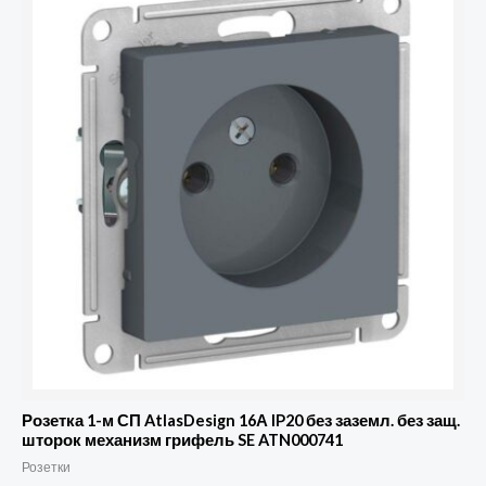
Розетка 1-м СП AtlasDesign 16А IP20 без заземл. без защ.
шторок механизм грифель SE ATN000741
Розетки