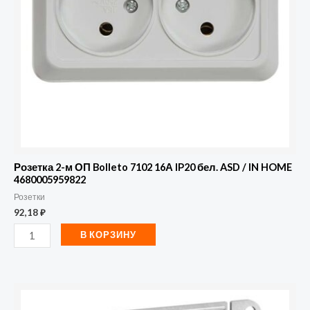
7102
16А
IP20
бел.
ASD
/
IN
HOME
4680005959822
Розетка 2-м ОП Bolleto 7102 16А IP20 бел. ASD / IN HOME
4680005959822
Розетки
92,18
₽
В КОРЗИНУ