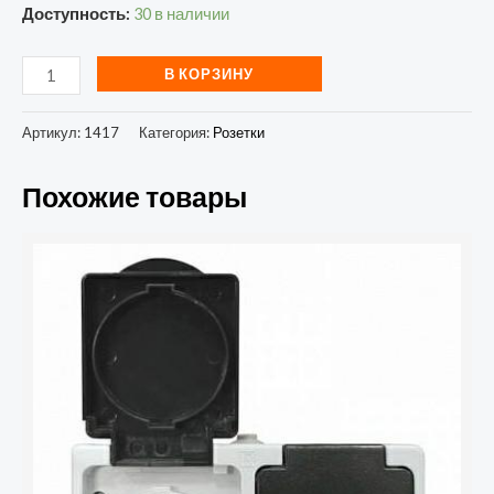
Доступность:
30 в наличии
В КОРЗИНУ
Артикул:
1417
Категория:
Розетки
Похожие товары
Количество
товара
Розетка
Smartbuy
2-
местная
с
заземлением
16А