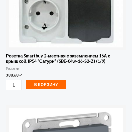
с
крышкой,
IP54
"Сатурн"
(SBE-
04w-
16-
Розетка Smartbuy 2-местная с заземлением 16А с
S2-
крышкой, IP54 “Сатурн” (SBE-04w-16-S2-Z) (1/9)
Розетки
Z)
388,68
₽
(1/9)
В КОРЗИНУ