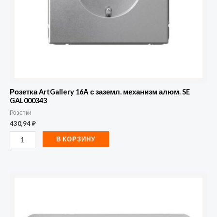
SE
GAL000343
Розетка ArtGallery 16А с заземл. механизм алюм. SE
GAL000343
Розетки
430,94
₽
В КОРЗИНУ
Количество
товара
Розетка