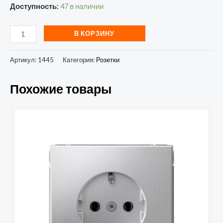
Доступность:
47 в наличии
В КОРЗИНУ
Артикул:
1445
Категория:
Розетки
Похожие товары
Количество
товара
Розетка
ArtGallery
16А
с
заземл.
механизм
алюм.