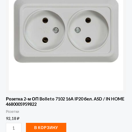
2-
м
ОП
Bolleto
7102
16А
IP20
бел.
ASD
/
IN
HOME
4680005959822
Розетка 2-м ОП Bolleto 7102 16А IP20 бел. ASD / IN HOME
4680005959822
Розетки
92,18
₽
В КОРЗИНУ