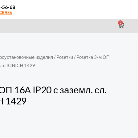
0-56-68
связь
0
CAR
роустановочные изделия
/
Розетки
/ Розетка 3-м ОП
ость IONICH 1429
ОП 16А IP20 с заземл. сл.
H 1429