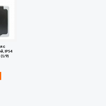
я с
й, IP54
(1/9)