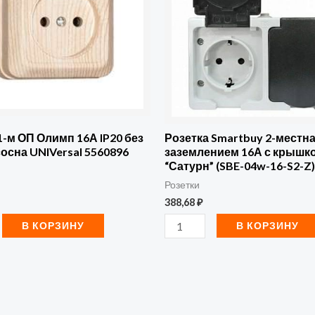
2-
местная
с
заземлением
16А
с
крышкой,
1-м ОП Олимп 16А IP20 без
Розетка Smartbuy 2-местна
сосна UNIVersal 5560896
заземлением 16А с крышко
IP54
“Сатурн” (SBE-04w-16-S2-Z) 
l
"Сатурн"
Розетки
(SBE-
388,68
₽
04w-
В КОРЗИНУ
В КОРЗИНУ
16-
S2-
Z)
(1/9)