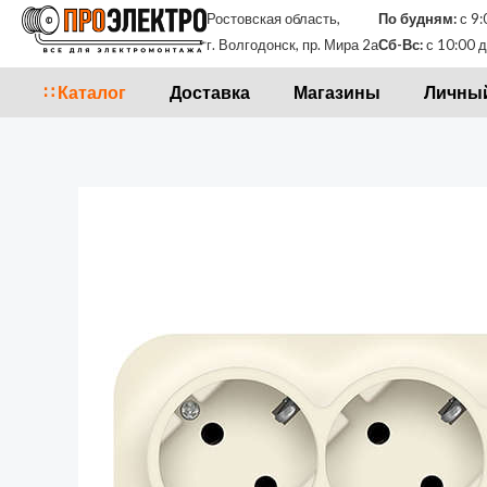
Перейти
Ростовская область,
По будням:
с 9:
к
г. Волгодонск, пр. Мира 2а
Сб-Вс:
с 10:00 д
содержимому
∷ Каталог
Доставка
Магазины
Личный