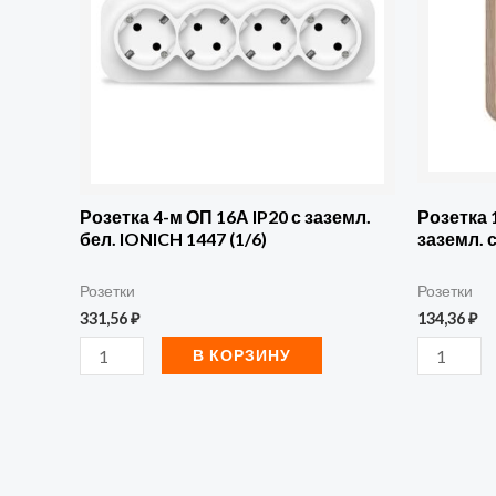
м
м
ОП
ОП
16А
Олимп
IP20
16А
с
IP20
заземл.
без
бел.
заземл.
Розетка 4-м ОП 16А IP20 с заземл.
Розетка 
бел. IONICH 1447 (1/6)
заземл. 
IONICH
сосна
1447
UNIVersa
Розетки
Розетки
(1/6)
5560896
331,56
₽
134,36
₽
В КОРЗИНУ