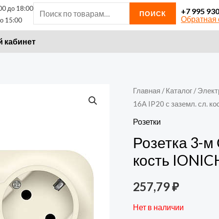
00 до 18:00
Искать:
+7 995 93
ПОИСК
Обратная 
о 15:00
 кабинет
Главная
/
Каталог
/
Элект
16А IP20 с заземл. сл. к
Розетки
Розетка 3-м 
кость IONIC
257,79
₽
Нет в наличии