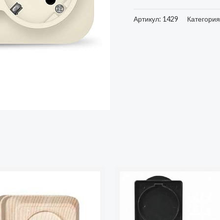
Артикул:
1429
Категория
во
Количество
товара
Розетка
Smartbuy