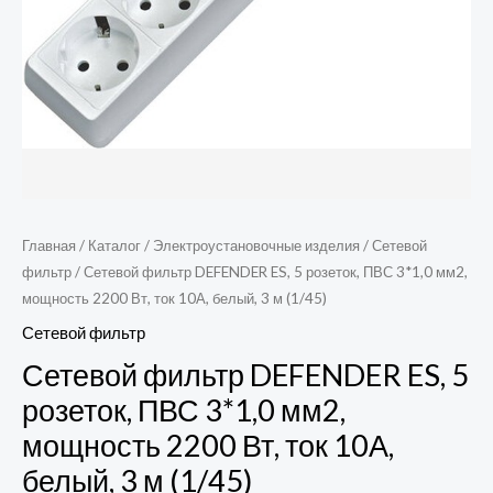
2200
Вт,
ток
10А,
белый,
3
м
(1/45)
Главная
/
Каталог
/
Электроустановочные изделия
/
Сетевой
фильтр
/ Сетевой фильтр DEFENDER ES, 5 розеток, ПВС 3*1,0 мм2,
мощность 2200 Вт, ток 10А, белый, 3 м (1/45)
Сетевой фильтр
Сетевой фильтр DEFENDER ES, 5
розеток, ПВС 3*1,0 мм2,
мощность 2200 Вт, ток 10А,
белый, 3 м (1/45)