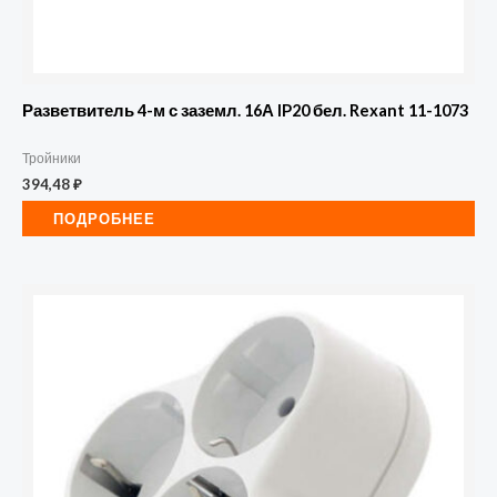
Разветвитель 4-м с заземл. 16А IP20 бел. Rexant 11-1073
Тройники
394,48
₽
ПОДРОБНЕЕ
Количество
товара
Разветвитель
3-
м
с
заземл.