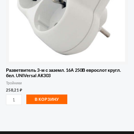
16А
250В
еврослот
кругл.
бел.
UNIVersal
АК303
Разветвитель 3-м с заземл. 16А 250В еврослот кругл.
бел. UNIVersal АК303
Тройники
258,21
₽
В КОРЗИНУ