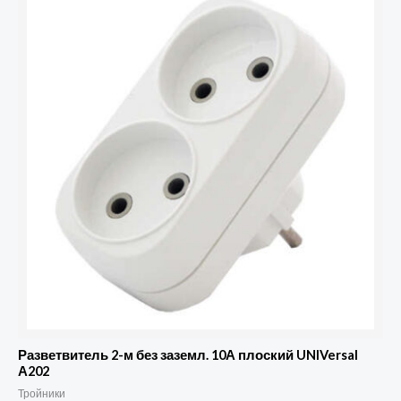
товара
Разветвитель
2-
м
без
заземл.
10А
плоский
UNIVersal
А202
Разветвитель 2-м без заземл. 10А плоский UNIVersal
А202
Тройники