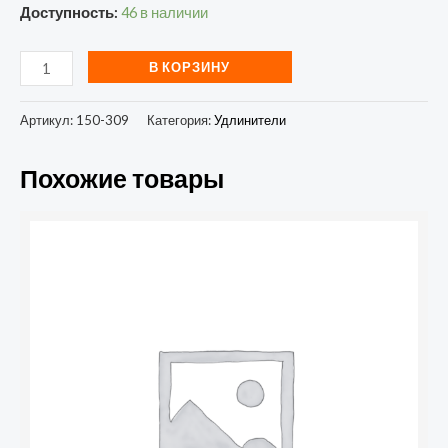
Доступность:
46 в наличии
В КОРЗИНУ
Артикул:
150-309
Категория:
Удлинители
Похожие товары
Количество
товара
Удлинитель
силовой
Smartbuy
на
рамке
(1
гнездо)