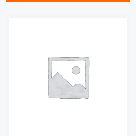
Количество
товара
Удлинитель
4
гнезда
2
метра
10А/2,2кВт
без
заземления
ПВС
2х1,0
(SBE-
10-
4-