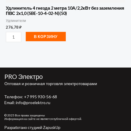
02-
Удлинитель 4 гнезда 2 метра 10А/2,2кВт без заземления
N)
ПВС 2х1,0 (SBE-10-4-02-N)(50)
Удлинители
(50)
276,78
₽
В КОРЗИНУ
PRO Электро
Оптовая и розничная торговля электротоварами
Телефон:
+7 995 930-56-68
Email: info@proelektro.ru
© 2025 Все права защищены
Информация на сайте не является публичной офертой.
Разработано студией ZapuskUp