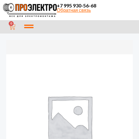
Перейти
+7 995 930-56-68
Обратная связь
к
содержимому
CART
0
Количество
товара
Удлинитель
сетевой
Обиход
РС-3
10м
с
заземлением
(30)