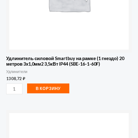
20
метров
3х1,0мм2
3,5кВт
IP44
(SBE-
16-
Удлинитель силовой Smartbuy на рамке (1 гнездо) 20
1-
метров 3х1,0мм2 3,5кВт IP44 (SBE-16-1-60F)
Удлинители
60F)
1308,72
₽
В КОРЗИНУ