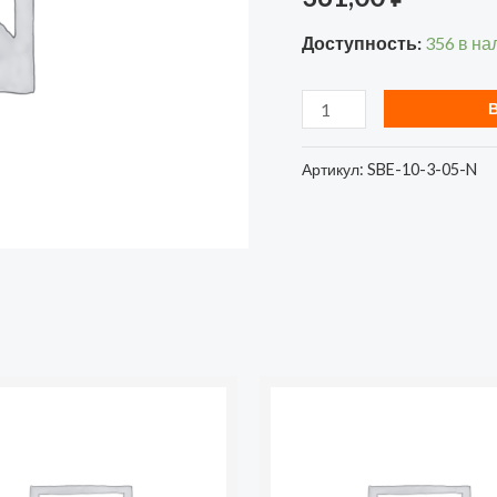
заземления
Доступность:
356 в на
ПВС
2х1,0
(SBE-
10-
Артикул:
SBE-10-3-05-N
3-
05-
N)
(1/40)
во
Количество
товара
ль
Удлинитель
4