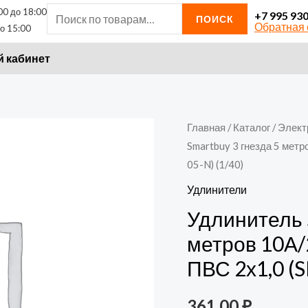
00 до 18:00
Искать:
+7 995 93
ПОИСК
Обратная 
о 15:00
 кабинет
Количество
Главная
/
Каталог
/
Элект
Smartbuy 3 гнезда 5 метр
товара
05-N) (1/40)
Удлинитель
Smartbuy
Удлинители
3
Удлинитель 
гнезда
метров 10А/
5
ПВС 2х1,0 (S
метров
10А/2,2кВт
361,00
₽
без