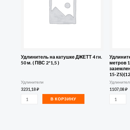
катушке
3
ДЖЕТТ
гнезда
4
15
гн.
метров
50
16А/3,5кВ
м.
с
(
выкл.и
Удлинитель на катушке ДЖЕТТ 4 гн.
Удлините
50 м. ( ПВС 2*1,5 )
метров 1
ПВС
заземлен
заземлен
2*1,5
ПВС
15-ZS)(12
)
3х1,0(SBE
Удлинители
Удлинител
3231,18
₽
1107,08
₽
16-
3-
В КОРЗИНУ
15-
ZS)
(12)