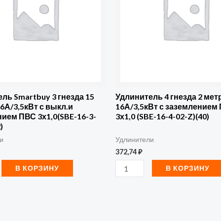
гнезда
2
метра
16А/3,5кВт
т
с
заземлением
ПВС
ль Smartbuy 3 гнезда 15
Удлинитель 4 гнезда 2 мет
6А/3,5кВт с выкл.и
16А/3,5кВт с заземлением
ием
3х1,0
ием ПВС 3х1,0(SBE-16-3-
3х1,0 (SBE-16-4-02-Z)(40)
(SBE-
)
-
16-
и
Удлинители
372,74
₽
4-
02-
В КОРЗИНУ
В КОРЗИНУ
Z)
(40)