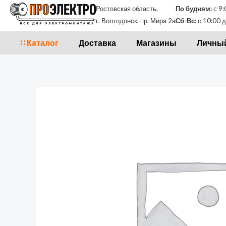
Перейти
Ростовская область,
По будням:
с 9:
к
г. Волгодонск, пр. Мира 2а
Сб-Вс:
с 10:00 д
содержимому
∷ Каталог
Доставка
Магазины
Личный