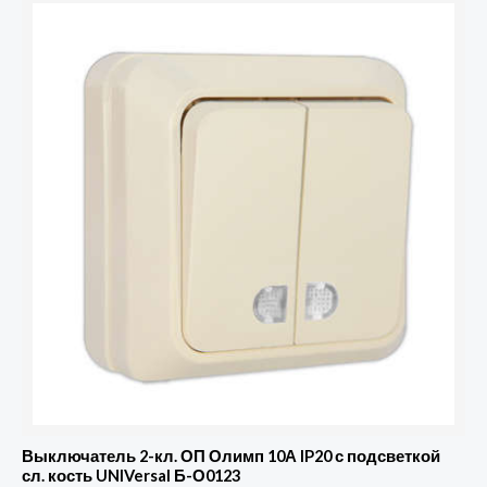
Выключатель 2-кл. ОП Олимп 10А IP20 с подсветкой
сл. кость UNIVersal Б-О0123