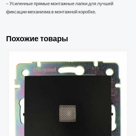
– Усиленные прямые монтажные лапки для лучшей
фиксации механизма в монтажной коробке.
Похожие товары
Количество
товара
Legrand
Valena
выключатель
1кл.черный
с
подсветкой
(1/10/100)
(770310)