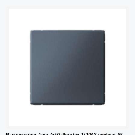
Количество
товара
Выключатель
1-
кл.
ArtGallery
(сх.
1)
10AX
грифель
SE
GAL000711
Выключатель 1-кл. ArtGallery (сх. 1) 10AX грифель SE