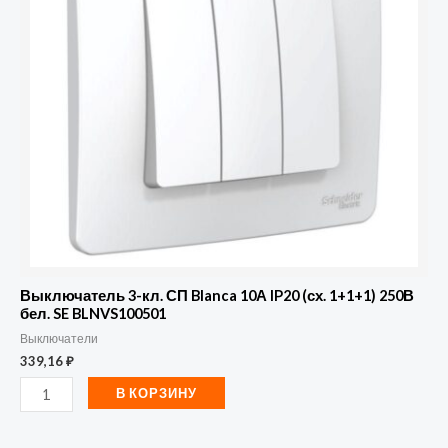
СП
Blanca
10А
IP20
(сх.
1+1+1)
250В
бел.
SE
BLNVS100501
Выключатель 3-кл. СП Blanca 10А IP20 (сх. 1+1+1) 250В
бел. SE BLNVS100501
Выключатели
339,16
₽
В КОРЗИНУ