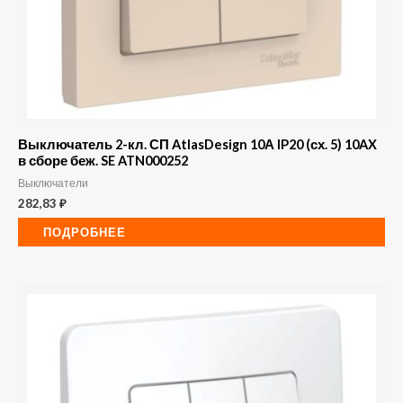
Выключатель 2-кл. СП AtlasDesign 10А IP20 (сх. 5) 10AX
в сборе беж. SE ATN000252
Выключатели
282,83
₽
ПОДРОБНЕЕ
Количество
товара
Выключатель
3-
кл.