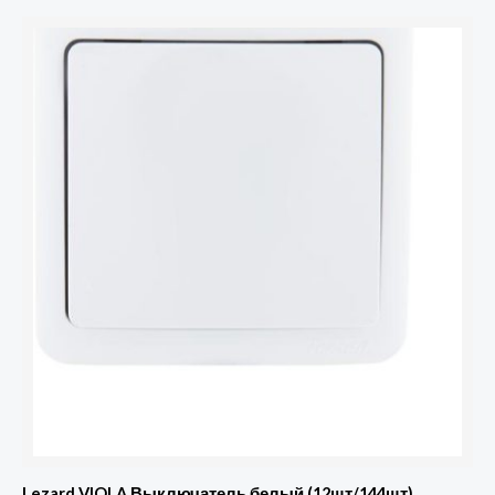
Lezard VIOLA Выключатель белый (12шт/144шт)