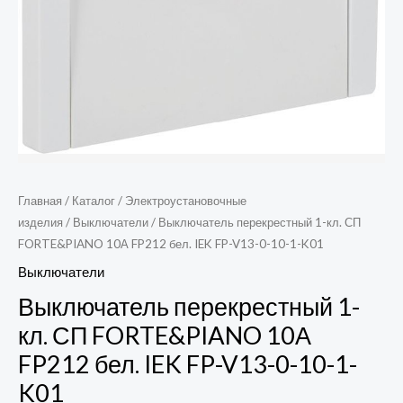
FP-
V13-
0-
10-
1-
K01
Главная
/
Каталог
/
Электроустановочные
изделия
/
Выключатели
/ Выключатель перекрестный 1-кл. СП
FORTE&PIANO 10А FP212 бел. IEK FP-V13-0-10-1-K01
Выключатели
Выключатель перекрестный 1-
кл. СП FORTE&PIANO 10А
FP212 бел. IEK FP-V13-0-10-1-
K01