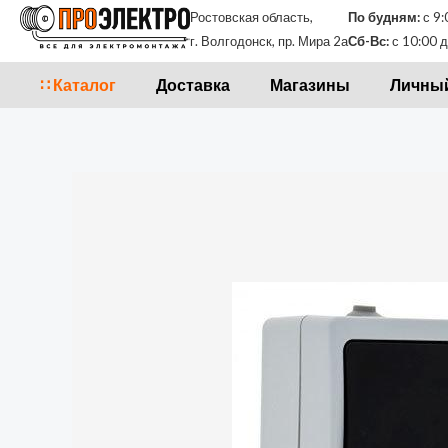
Перейти
Ростовская область,
По будням:
с 9:
к
г. Волгодонск, пр. Мира 2а
Сб-Вс:
с 10:00 д
содержимому
∷ Каталог
Доставка
Магазины
Личный