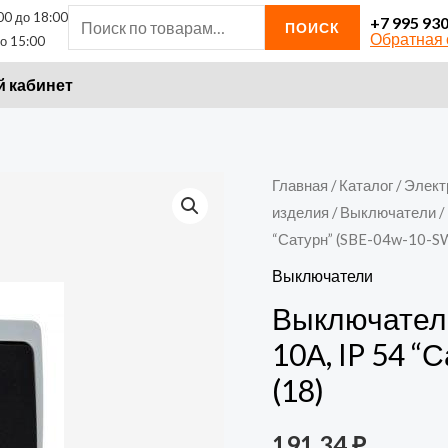
00 до 18:00
Искать:
+7 995 93
ПОИСК
Обратная 
о 15:00
 кабинет
Количество
Главная
/
Каталог
/
Элект
изделия
/
Выключатели
/
товара
“Сатурн” (SBE-04w-10-SW
Выключатель
Smartbuy
Выключатели
1-
Выключател
клавишный
10А, IP 54 “
10А,
(18)
IP
54
191,34
₽
"Сатурн"