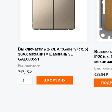
кл.
ArtGallery
(сх.
5)
10AX
механизм
шампань
Выключатель 2-кл. ArtGallery (сх. 5)
Выключат
10AX механизм шампань SE
SE
IP20 (сх.
GAL000551
механизм
GAL000551
Выключатели
Выключат
717,15
₽
623,84
₽
В КОРЗИНУ
ПОД