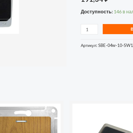
(SBE-
Доступность:
146 в на
04w-
10-
SW1-
0)
Артикул:
SBE-04w-10-SW1
(18)
Количество
товара
Кнопка
звонка