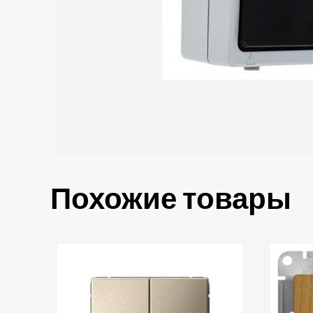
Похожие товары
Количество
товара
Выключатель
2-