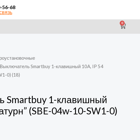
0-56-68
связь
0
CAR
роустановочные
 Выключатель Smartbuy 1-клавишный 10А, IP 54
1-0) (18)
ь Smartbuy 1-клавишный
Сатурн” (SBE-04w-10-SW1-0)