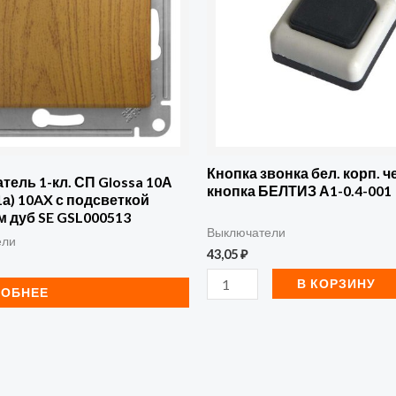
бел.
корп.
черн.
кнопка
БЕЛТИЗ
А1-
0.4-
Кнопка звонка бел. корп. ч
ель 1-кл. СП Glossa 10А
кнопка БЕЛТИЗ А1-0.4-001
001
 1а) 10AX с подсветкой
 дуб SE GSL000513
Выключатели
ели
43,05
₽
В КОРЗИНУ
РОБНЕЕ