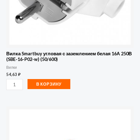
250В
(SBE-
16-
P02-
w)
(50/600)
Вилка Smartbuy угловая с заземлением белая 16А 250В
(SBE-16-P02-w) (50/600)
Вилки
54,63
₽
В КОРЗИНУ
Количество
товара
Вилка
переносная