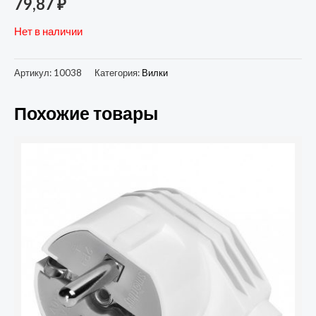
79,87
₽
Нет в наличии
Артикул:
10038
Категория:
Вилки
Похожие товары
Количество
товара
Вилка
Smartbuy
угловая
с
заземлением
белая
16А