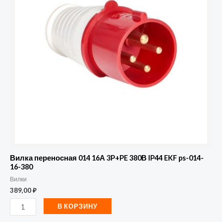
014
16А
3P+PE
380В
IP44
EKF
ps-
014-
16-
380
Вилка переносная 014 16А 3P+PE 380В IP44 EKF ps-014-
16-380
Вилки
389,00
₽
В КОРЗИНУ