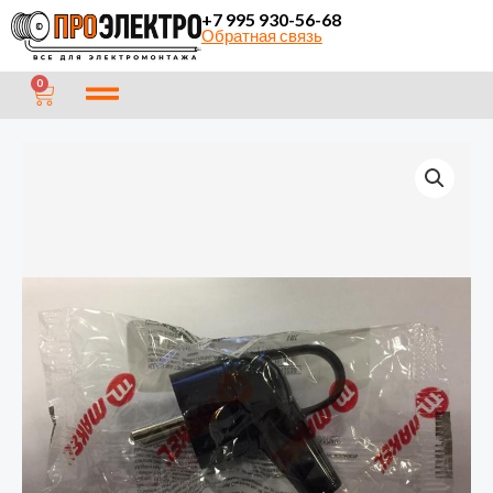
Перейти
+7 995 930-56-68
Обратная связь
к
содержимому
CART
0