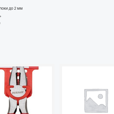
локи до 2 мм
ь
е
во
бцы
рованные
е