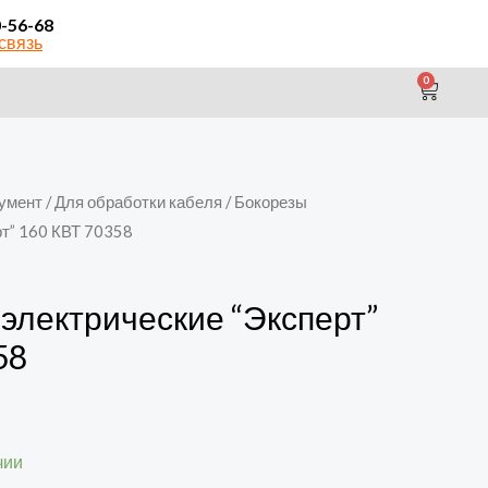
0-56-68
связь
0
CAR
умент
/
Для обработки кабеля
/ Бокорезы
т” 160 КВТ 70358
электрические “Эксперт”
58
чии