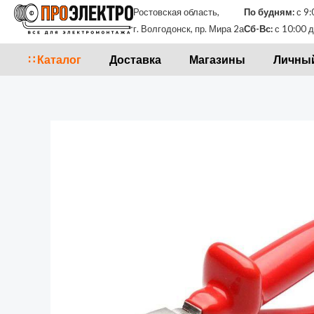
Перейти
Ростовская область,
По будням:
с 9:
к
г. Волгодонск, пр. Мира 2а
Сб-Вс:
с 10:00 д
содержимому
∷ Каталог
Доставка
Магазины
Личный