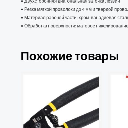
• Двухсторонняя диагональная заточка лезвий
• Резка мягкой проволоки до 4 мм и твердой прово
• Материал рабочей части: хром-ванадиевая стал
• Обработка поверхности: матовое никелировани
Похожие товары
Количест
товара
Плоскогу
комбини
200мм
обливны
рукоятки