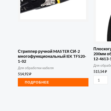
Rexant
12-
4613-
1
Плоског
Стриппер ручной MASTER СИ-2
200мм о
многофункциональный IEK TFS20-
12-4613-
1-02
Для обраб
Для обработки кабеля
515,54
₽
514,92
₽
ПОДРОБНЕЕ