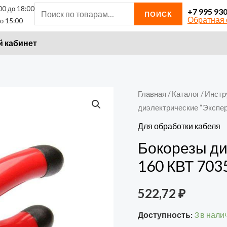
00 до 18:00
Искать:
+7 995 93
ПОИСК
Обратная 
о 15:00
 кабинет
Количество
Главная
/
Каталог
/
Инстр
диэлектрические “Экспер
товара
Бокорезы
Для обработки кабеля
диэлектрические
Бокорезы ди
"Эксперт"
160 КВТ 703
160
КВТ
522,72
₽
70358
Доступность:
3 в нали