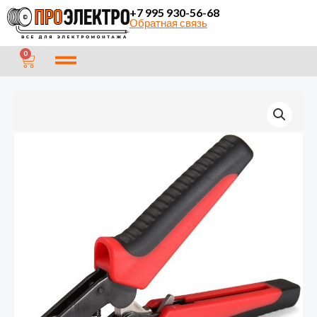
Перейти
+7 995 930-56-68
Обратная связь
к
содержимому
CART
0
Количество
товара
Пресс-
клещи
шестигранные
ПКВш-10
КВТ
77669