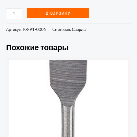
В КОРЗИНУ
Артикул:
KR-91-0006
Категория:
Сверла
Похожие товары
Количество
товара
Сверло
перовое
по
дереву
30мм
(шестигранный
хвостовик)
Kranz