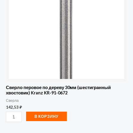
KR-
91-
0672
Сверло перовое по дереву 30мм (шестигранный
хвостовик) Kranz KR-91-0672
Сверла
142,53
₽
В КОРЗИНУ