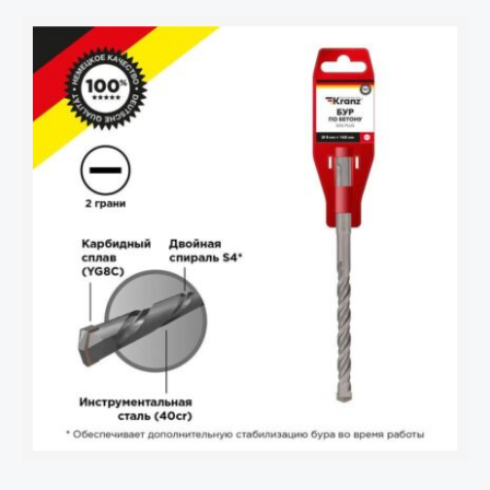
Количество
товара
Бур
по
бетону
8x160мм
SDS
PLUS
Kranz
KR-
91-
0012