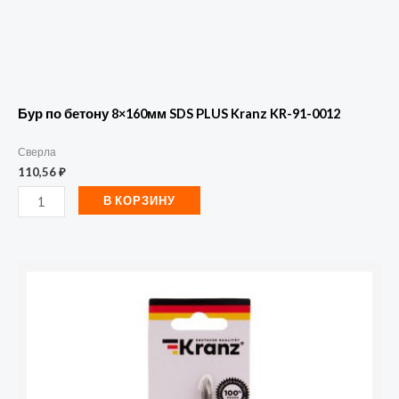
Бур по бетону 8×160мм SDS PLUS Kranz KR-91-0012
Сверла
110,56
₽
В КОРЗИНУ
Количество
товара
Сверло
по
стеклу
и