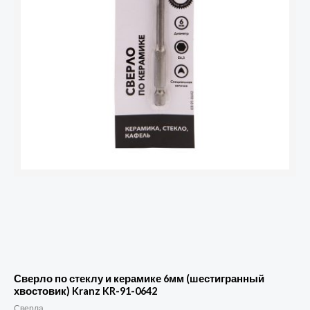
керамике
6мм
(шестигранный
хвостовик)
Kranz
KR-
91-
0642
Сверло по стеклу и керамике 6мм (шестигранный
хвостовик) Kranz KR-91-0642
Сверла