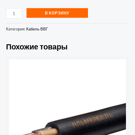
В КОРЗИНУ
Категория:
Кабель ВВГ
Похожие товары
Количество
товара
Кабель
ВВГнг(А)-
LS
4х2,5
ОК
(N
PE)
0.66кВ