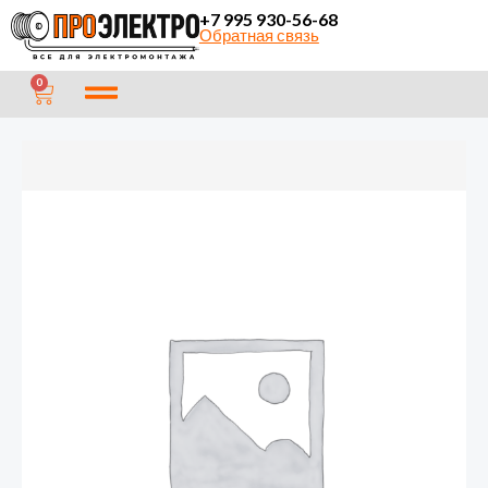
Перейти
+7 995 930-56-68
Обратная связь
к
содержимому
CART
0
Количество
товара
Кабель
силовой
медный
ВВГ-
Пнг(А)
2х1,5
ККЗ