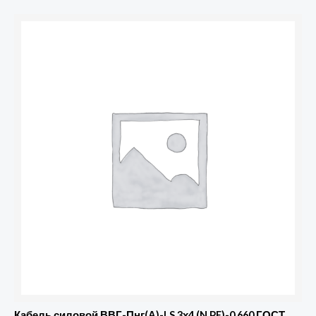
Кабель силовой ВВГ-Пнг(А)-LS 3х4 (N,PE)-0.660 ГОСТ