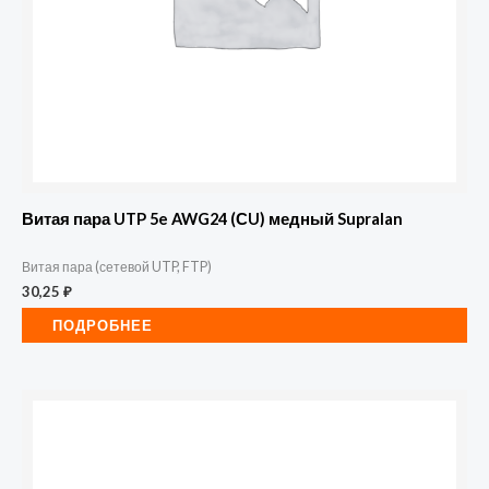
Витая пара UTP 5e AWG24 (СU) медный Supralan
Витая пара (сетевой UTP, FTP)
30,25
₽
ПОДРОБНЕЕ
Количество
товара
Витая