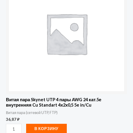
пара
Skynet
UTP
4
пары
AWG
24
кат.5е
внутренняя
Cu
Standart
4х2х0,5
5e
Витая пара Skynet UTP 4 пары AWG 24 кат.5е
in/Cu
внутренняя Cu Standart 4х2х0,5 5e in/Cu
Витая пара (сетевой UTP, FTP)
36,87
₽
В КОРЗИНУ