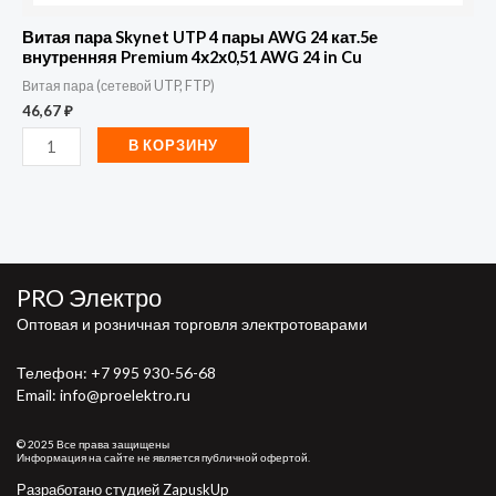
24
Витая пара Skynet UTP 4 пары AWG 24 кат.5е
in
внутренняя Premium 4х2х0,51 AWG 24 in Cu
Витая пара (сетевой UTP, FTP)
Cu
46,67
₽
В КОРЗИНУ
PRO Электро
Оптовая и розничная торговля электротоварами
Телефон:
+7 995 930-56-68
Email: info@proelektro.ru
© 2025 Все права защищены
Информация на сайте не является публичной офертой.
Разработано студией ZapuskUp