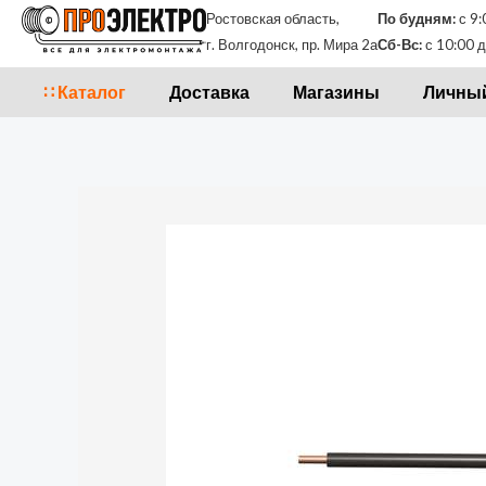
Перейти
Ростовская область,
По будням:
с 9:
к
г. Волгодонск, пр. Мира 2а
Сб-Вс:
с 10:00 д
содержимому
∷ Каталог
Доставка
Магазины
Личный