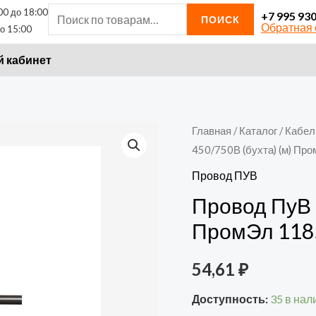
00 до 18:00
Искать:
+7 995 93
ПОИСК
Обратная 
о 15:00
 кабинет
Количество
Главная
/
Каталог
/
Кабел
450/750В (бухта) (м) П
товара
Провод
Провод ПУВ
ПуВ
Провод ПуВ 1
1х4
ПромЭл 118
Г
450/750В
54,61
₽
(бухта)
(м)
Доступность:
35 в нал
ПромЭл