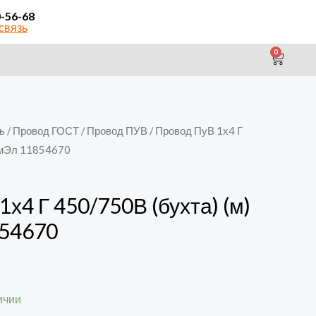
0-56-68
связь
0
CAR
ь
/
Провод ГОСТ
/
Провод ПУВ
/ Провод ПуВ 1х4 Г
ромЭл 11854670
х4 Г 450/750В (бухта) (м)
54670
ичии