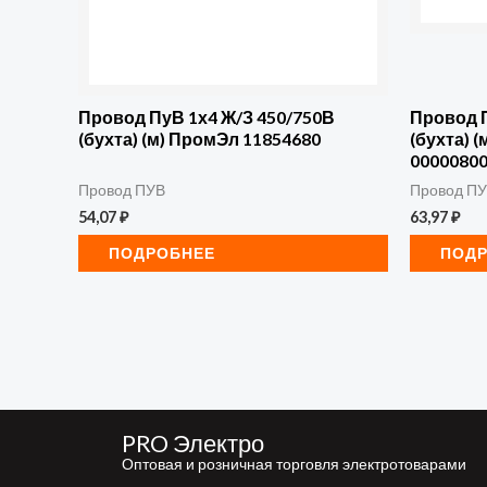
Провод ПуВ 1х4 Ж/З 450/750В
Провод П
(бухта) (м) ПромЭл 11854680
(бухта)
0000080
Провод ПУВ
Провод П
54,07
₽
63,97
₽
ПОДРОБНЕЕ
ПОД
PRO Электро
Оптовая и розничная торговля электротоварами