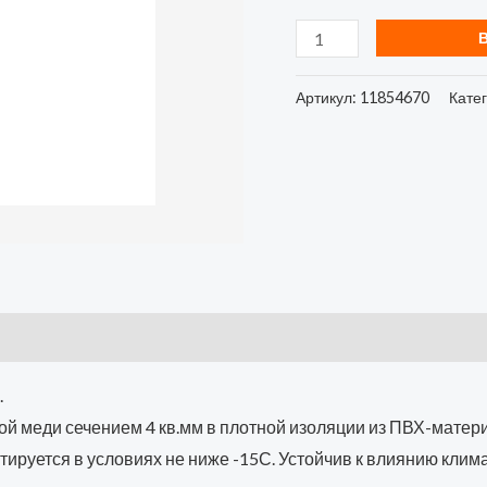
11854670
Артикул:
11854670
Кате
.
 меди сечением 4 кв.мм в плотной изоляции из ПВХ-материал
нтируется в условиях не ниже -15С. Устойчив к влиянию кли