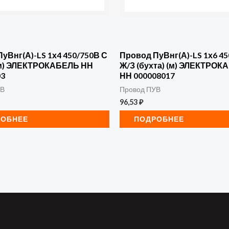
уВнг(А)-LS 1х4 450/750В С
Провод ПуВнг(А)-LS 1х6 4
 (м) ЭЛЕКТРОКАБЕЛЬ НН
Ж/З (бухта) (м) ЭЛЕКТРО
03
НН 000008017
УВ
Провод ПУВ
96,53
₽
РОБНЕЕ
ПОДРОБНЕЕ