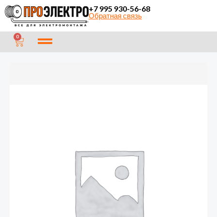
Перейти
+7 995 930-56-68
Обратная связь
к
содержимому
CART
0
Количество
товара
Провод
соединительный
ПВС
5х4
ГОСТ
Альфа
Кабель