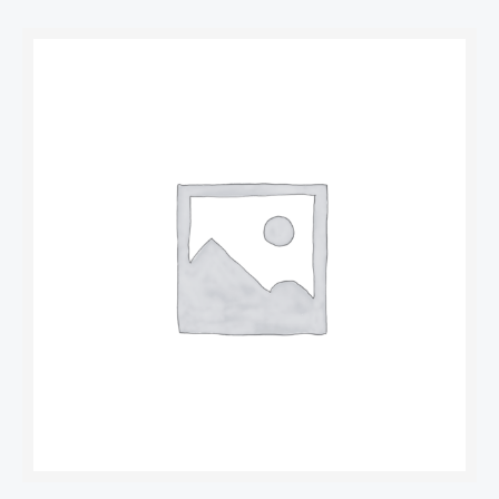
Количество
товара
Провод
соединительный
ПВС
4х2,5
ГОСТ
Альфа