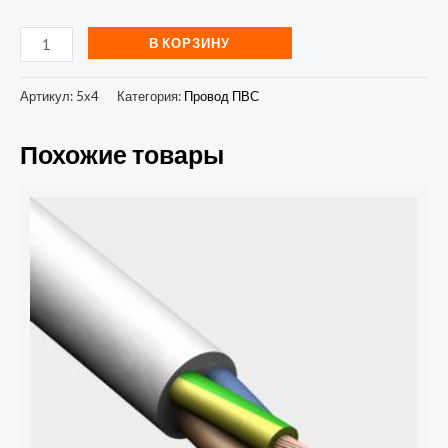
В КОРЗИНУ
Артикул:
5х4
Категория:
Провод ПВС
Похожие товары
Количество
товара
Провод
соединительный
ПВС
3х6
ГОСТ
Альфа
кабель