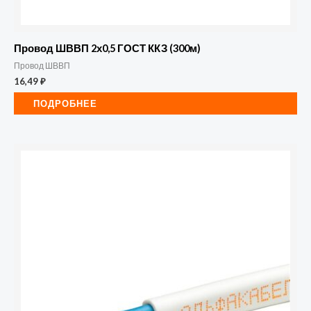
Провод ШВВП 2х0,5 ГОСТ ККЗ (300м)
Провод ШВВП
16,49
₽
ПОДРОБНЕЕ
Количество
товара
Провод
Шввп
2х0,75
ГОСТ
Альфа
Кабель