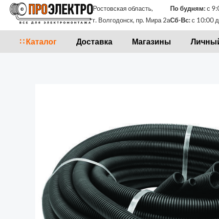
Перейти
Ростовская область,
По будням:
с 9:
к
г. Волгодонск, пр. Мира 2а
Сб-Вс:
с 10:00 д
содержимому
∷ Каталог
Доставка
Магазины
Личный