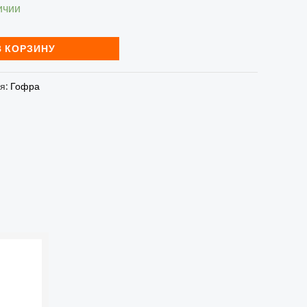
ичии
В КОРЗИНУ
ия:
Гофра