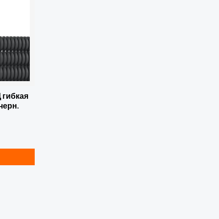
 гибкая
черн.