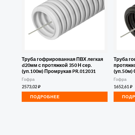
Труба гофрированная ПВХ легкая
Труба г
d20мм с протяжкой 350 Н сер.
протяжко
(уп.100м) Промрукав PR.012031
(уп.50м)
Гофра
Гофра
2573,02
₽
1652,61
₽
ПОДРОБНЕЕ
ПОД