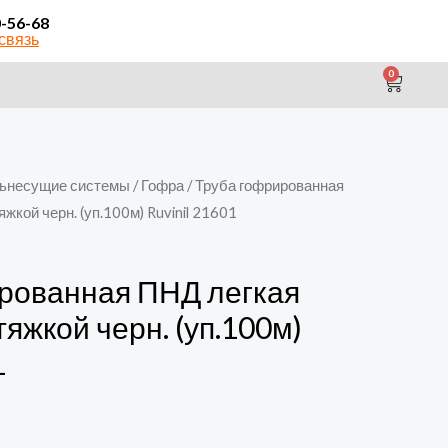
0-56-68
связь
0
CAR
ьнесущие системы
/
Гофра
/ Труба гофрированная
жкой черн. (уп.100м) Ruvinil 21601
рованная ПНД легкая
яжкой черн. (уп.100м)
1