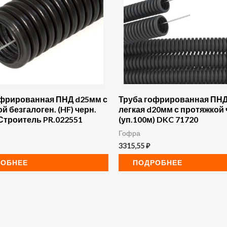
офрированная ПНД d25мм с
Труба гофрированная ПНД
й безгалоген. (HF) черн.
легкая d20мм с протяжкой 
 Строитель PR.022551
(уп.100м) DKC 71720
Гофра
3315,55
₽
РОБНЕЕ
ПОДРОБНЕЕ