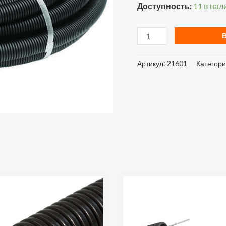
Доступность:
11 в нал
(уп.100м)
Ruvinil
21601
Артикул:
21601
Категор