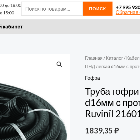
00 до 18:00
Искать:
+7 995 93
ПОИСК
Обратная 
о 15:00
 кабинет
Количество
Главная
/
Каталог
/
Кабел
ПНД легкая d16мм с протя
товара
Труба
Гофра
гофрированная
Труба гофри
ПНД
d16мм с прот
легкая
Ruvinil 2160
d16мм
с
1839,35
₽
протяжкой
черн.