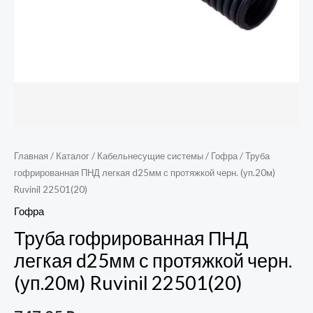
22501(20)
Главная
/
Каталог
/
Кабельнесущие системы
/
Гофра
/ Труба
гофрированная ПНД легкая d25мм с протяжкой черн. (уп.20м)
Ruvinil 22501(20)
Гофра
Труба гофрированная ПНД
легкая d25мм с протяжкой черн.
(уп.20м) Ruvinil 22501(20)