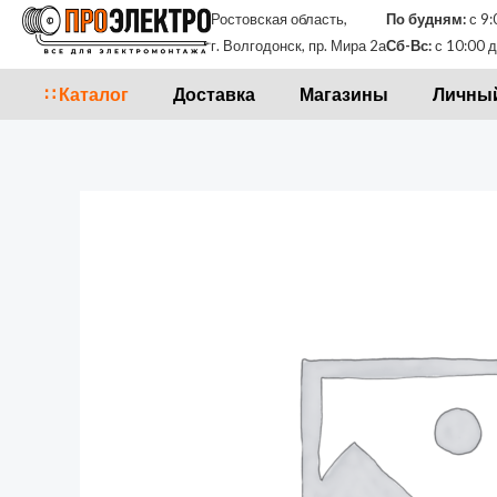
Перейти
Ростовская область,
По будням:
с 9:
к
г. Волгодонск, пр. Мира 2а
Сб-Вс:
с 10:00 д
содержимому
∷ Каталог
Доставка
Магазины
Личный