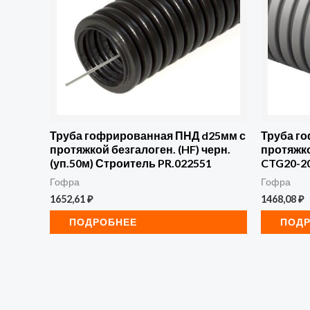
Труба гофрированная ПНД d25мм с
Труба г
протяжкой безгалоген. (HF) черн.
протяжко
(уп.50м) Строитель PR.022551
CTG20-20
Гофра
Гофра
1652,61
₽
1468,08
₽
ПОДРОБНЕЕ
ПОД