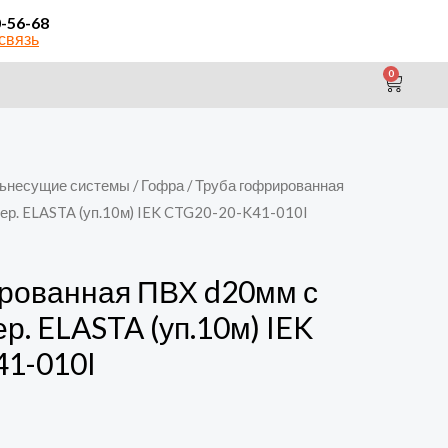
0-56-68
связь
0
CAR
ьнесущие системы
/
Гофра
/ Труба гофрированная
ер. ELASTA (уп.10м) IEK CTG20-20-K41-010I
рованная ПВХ d20мм с
р. ELASTA (уп.10м) IEK
1-010I