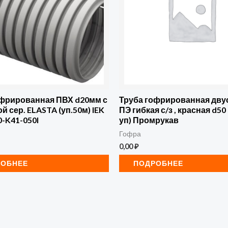
офрированная ПВХ d20мм с
Труба гофрированная дву
й сер. ELASTA (уп.50м) IEK
ПЭ гибкая с/з , красная d50
-K41-050I
уп) Промрукав
Гофра
0,00
₽
РОБНЕЕ
ПОДРОБНЕЕ