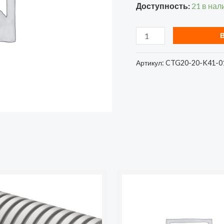
Доступность:
21 в нал
(уп.10м)
IEK
CTG20-
20-
Артикул:
CTG20-20-K41-0
K41-
010I