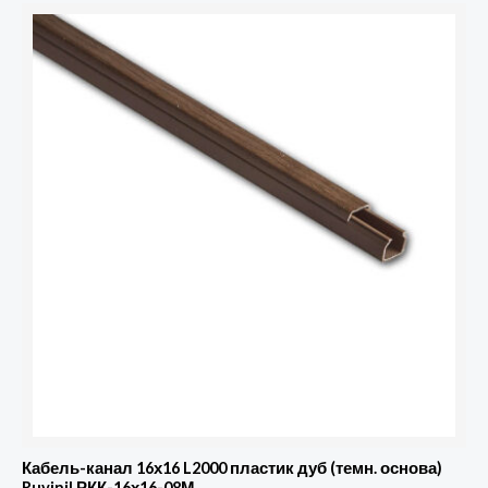
Кабель-канал 16х16 L2000 пластик дуб (темн. основа)
Ruvinil РКК-16х16-08М