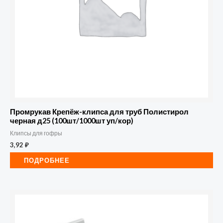
Промрукав Крепёж-клипса для труб Полистирол
черная д25 (100шт/1000шт уп/кор)
Клипсы для гофры
3,92
₽
ПОДРОБНЕЕ
Количество
товара
Промрукав