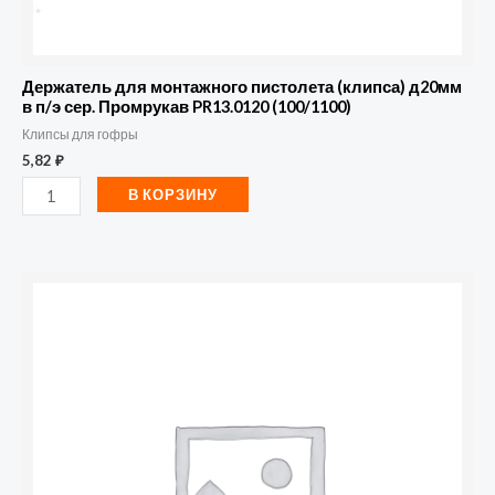
PR13.0120
(100/1100)
Держатель для монтажного пистолета (клипса) д20мм
в п/э сер. Промрукав PR13.0120 (100/1100)
Клипсы для гофры
5,82
₽
В КОРЗИНУ