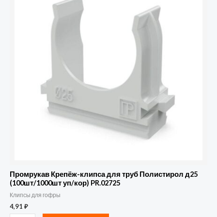
Крепёж-
клипса
для
труб
Полистирол
д25
(100шт/1000шт
уп/
кор)
PR.02725
Промрукав Крепёж-клипса для труб Полистирол д25
(100шт/1000шт уп/кор) PR.02725
Клипсы для гофры
4,91
₽