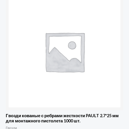
товара
Гвозди
кованые
с
ребрами
жесткости
PAULT
2.7*25
мм
для
монтажного
пистолета
1000
шт.
Гвозди кованые с ребрами жесткости PAULT 2.7*25 мм
для монтажного пистолета 1000 шт.
Гвозди