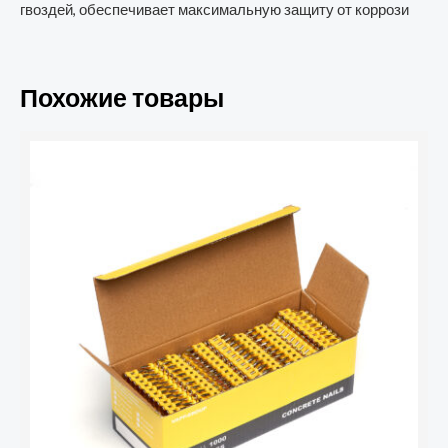
гвоздей, обеспечивает максимальную защиту от коррози
Похожие товары
Количество
товара
Гвозди
усиленные
VAPP
3*22
мм
для
монтажного
пистолета
1000
шт.