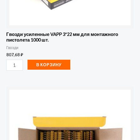
Гвозди усиленные VAPP 3*22 мм для монтажного
пистолета 1000 шт.
Гвозди
807,68
₽
В КОРЗИНУ
Количество
товара
Гвозди
усиленные
VAPP
3*27