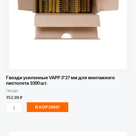
мм
для
монтажного
пистолета
1000
шт.
Гвозди усиленные VAPP 3*27 мм для монтажного
пистолета 1000 шт.
Гвозди
952,88
₽
В КОРЗИНУ
Количество