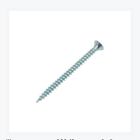
Количество
товара
Шуруп
универсальный
3.0х40
цинк.
с
потайной
головкой
(уп.20шт)
пакет
Tech-
Krep
102414