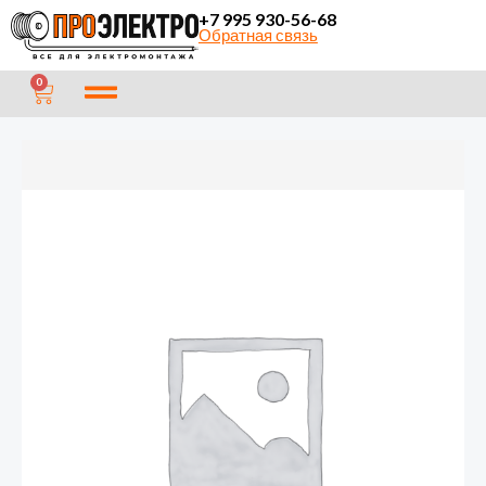
Перейти
+7 995 930-56-68
Обратная связь
к
содержимому
CART
0
Количество
товара
Саморез
редкий
шаг
3,5х16,
ч.ф.,
(1000шт)