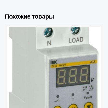
Похожие товары
Количество
товара
Реле
напряжения
РН-
д
1ф
36мм
40А
IEK
IVR21-
1-
40