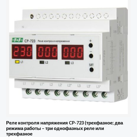
товара
Реле
контроля
напряжения
CP-
723
(трехфазное;
два
режима
работы
-
три
однофазных
реле
или
Реле контроля напряжения CP-723 (трехфазное; два
трехфазное
режима работы – три однофазных реле или
трехфазное