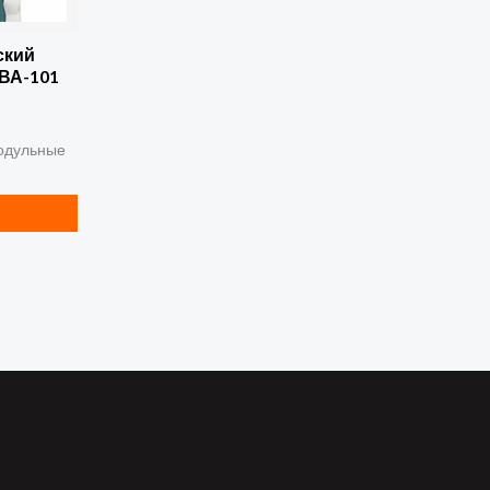
ский
 ВА-101
одульные