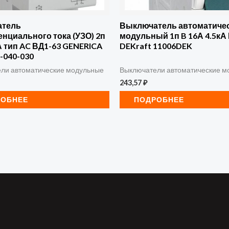
атель
Выключатель автоматиче
нциального тока (УЗО) 2п
модульный 1п B 16А 4.5кА
 тип AC ВД1-63 GENERICA
DEKraft 11006DEK
-040-030
ли автоматические модульные
Выключатели автоматические м
243,57
₽
РОБНЕЕ
ПОДРОБНЕЕ