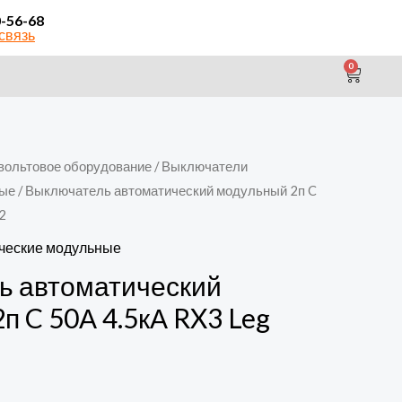
0-56-68
связь
0
CAR
вольтовое оборудование
/
Выключатели
ные
/ Выключатель автоматический модульный 2п C
2
ческие модульные
ь автоматический
п C 50А 4.5кА RX3 Leg