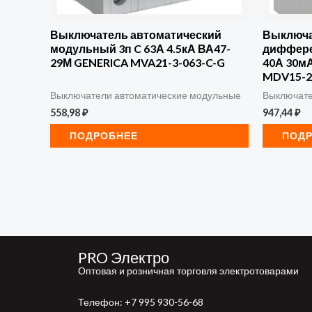
Выключатель автоматический
Выключ
модульный 3п C 63А 4.5кА ВА47-
диффере
29М GENERICA MVA21-3-063-C-G
40А 30мА
MDV15-2
Выключатели автоматические модульные
Выключате
558,98
₽
947,44
₽
ПОДРОБНЕЕ
ПОД
PRO Электро
Оптовая и розничная торговля электротоварами
Телефон:
+7 995 930-56-68