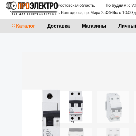
Перейти
Ростовская область,
По будням:
с 9:
к
г. Волгодонск, пр. Мира 2а
Сб-Вс:
с 10:00 д
содержимому
∷ Каталог
Доставка
Магазины
Личный