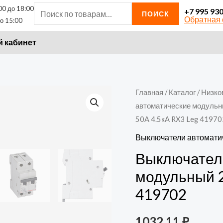
00 до 18:00
Искать:
+7 995 93
ПОИСК
Обратная 
о 15:00
 кабинет
Главная
/
Каталог
/
Низко
автоматические модуль
50А 4.5кА RX3 Leg 41970
Выключатели автомати
Выключател
модульный 2
419702
1032,11
₽