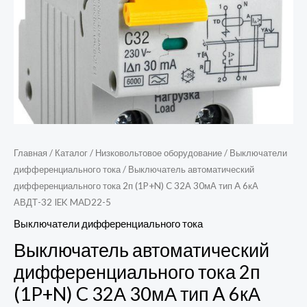
A
6кА
АВДТ-32
IEK
MAD22-
5
Главная
/
Каталог
/
Низковольтовое оборудование
/
Выключатели
дифференциального тока
/ Выключатель автоматический
дифференциального тока 2п (1P+N) C 32А 30мА тип A 6кА
АВДТ-32 IEK MAD22-5
Выключатели дифференциального тока
Выключатель автоматический
дифференциального тока 2п
(1P+N) C 32А 30мА тип A 6кА