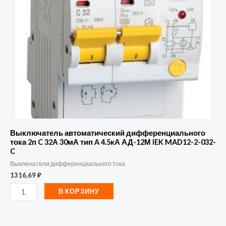
2п
C
32А
30мА
тип
A
4.5кА
АД-12М
IEK
MAD12-
Выключатель автоматический дифференциального
2-
тока 2п C 32А 30мА тип A 4.5кА АД-12М IEK MAD12-2-032-
C
032-
Выключатели дифференциального тока
C
1316,69
₽
В КОРЗИНУ