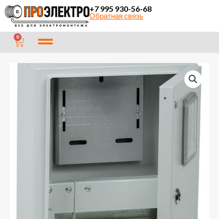
Перейти
+7 995 930-56-68
Обратная связь
к
содержимому
CART
0