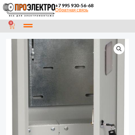
Перейти
+7 995 930-56-68
Обратная связь
к
содержимому
CART
0